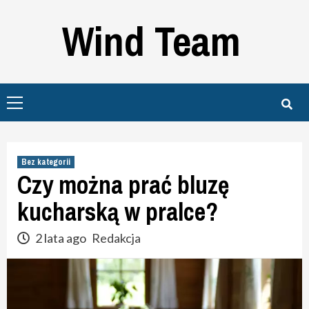
Skip
Wind Team
to
content
Primary
Menu
Bez kategorii
Czy można prać bluzę
kucharską w pralce?
2 lata ago
Redakcja