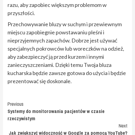
razu, aby zapobiec większym problemom w
przyszłości.
Przechowywanie bluzy w suchym i przewiewnym
miejscu zapobiegnie powstawaniu pleśni i
nieprzyjemnych zapachów. Dobrze jest używać
specjalnych pokrowców lub woreczków na odzież,
aby zabezpieczyć ją przed kurzem i innymi
zanieczyszczeniami. Dzięki temu Twoja bluza
kucharska będzie zawsze gotowa do użycia i będzie
prezentować się doskonale.
Continue
Previous
Systemy do monitorowania pacjentów w czasie
Reading
rzeczywistym
Next
Jak zwiększyć widoczność w Google za pomocą YouTube?